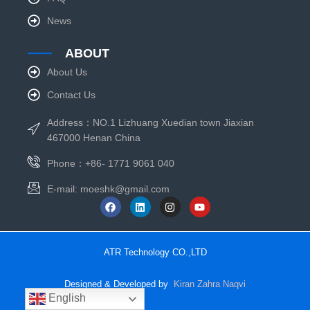
News
ABOUT
About Us
Contact Us
Address：NO.1 Lizhuang Xuedian town Jiaxian
467000 Henan China
Phone：+86- 1771 9061 040
E-mail:
moeshk@gmail.com
ATR Technology CO.,LTD
Designed & Developed by
Kiran Zahra Naqvi
English