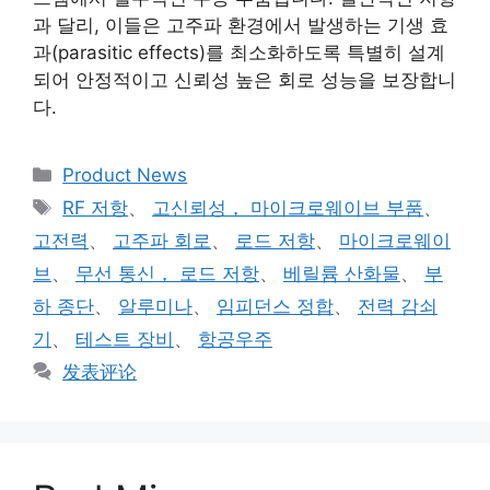
과 달리, 이들은 고주파 환경에서 발생하는 기생 효
과(parasitic effects)를 최소화하도록 특별히 설계
되어 안정적이고 신뢰성 높은 회로 성능을 보장합니
다.
Product News
RF 저항
、
고신뢰성， 마이크로웨이브 부품
、
고전력
、
고주파 회로
、
로드 저항
、
마이크로웨이
브
、
무선 통신， 로드 저항
、
베릴륨 산화물
、
부
하 종단
、
알루미나
、
임피던스 정합
、
전력 감쇠
기
、
테스트 장비
、
항공우주
发表评论