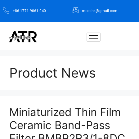
+86-1771-9061-040
moeshk@gmail.com
Product News
Miniaturized Thin Film
Ceramic Band-Pass
Filter BMBP2R3/1-8DC