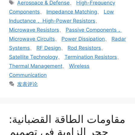
Aerospace & Defense
、
High-Frequency
Components
、
Impedance Matching
、
Low
Inductance， High-Power Resistors
、
Microwave Resistors
、
Passive Components，
Microwave Circuits
、
Power Dissipation
、
Radar
Systems
、
RF Design
、
Rod Resistors
、
Satellite Technology
、
Termination Resistors
、
Thermal Management
、
Wireless
Communication
发表评论
مقاومات الطاقة القضبانية:
حجر الزاوية في تصميم